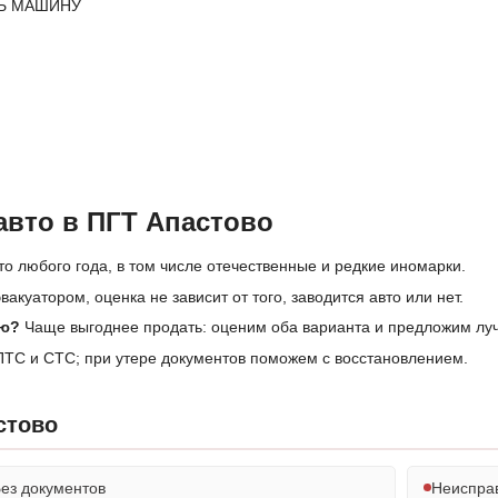
Ь МАШИНУ
авто в ПГТ Апастово
о любого года, в том числе отечественные и редкие иномарки.
акуатором, оценка не зависит от того, заводится авто или нет.
ию?
Чаще выгоднее продать: оценим оба варианта и предложим луч
ТС и СТС; при утере документов поможем с восстановлением.
стово
ез документов
Неиспра