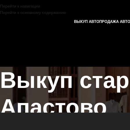
Перейти к навигации
Перейти к основному содержанию
ВЫКУП АВТО
ПРОДАЖА АВТ
Выкуп стар
Апастово
Главная страница
/
Апастово
/
Выкуп старых авто в Казани и Татар