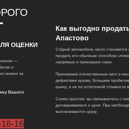
ОРОГО
Т
Как выгодно продат
Апастово
ЛЯ ОЦЕНКИ
Старый автомобиль часто становится 
продать его обычным способом сложн
стояния —
напрямую и приезжаем сами.
бегом и
го можно за
Принимаем отечественные авто и инома
дефектами кузова, большим пробегом
рынку, а не по остаточной стоимости в
нку Вашего
Схема простая: вы связываетесь с на
договариваемся о цене. При необходи
выплачиваются сразу.
-16-16