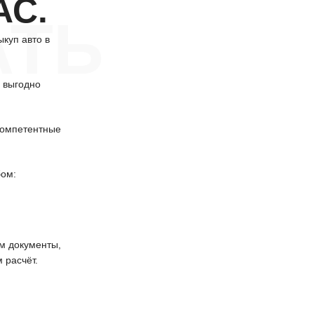
АС.
АТЬ
куп авто в
м выгодно
компетентные
бом:
 документы,
 расчёт.