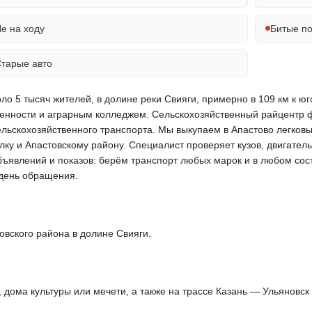
е на ходу
Битые п
тарые авто
ло 5 тысяч жителей, в долине реки Свияги, примерно в 109 км к ю
нности и аграрным колледжем. Сельскохозяйственный райцентр фо
ельскохозяйственного транспорта. Мы выкупаем в Апастово легков
у и Апастовскому району. Специалист проверяет кузов, двигатель
объявлений и показов: берём транспорт любых марок и в любом сос
день обращения.
овского района в долине Свияги.
дома культуры или мечети, а также на трассе Казань — Ульяновск 