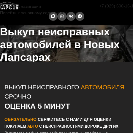
+7 (929) 600-16-
Перейти к навигации
Перейти к основному содержанию
Выкуп неисправных
автомобилей в Новых
Лапсарах
Главная страница
/
Новые Лапсары
/
Выкуп неисправных
автомобилей в Казани и Татарстане
ВЫКУП НЕИСПРАВНОГО
АВТОМОБИЛЯ
СРОЧНО
ОЦЕНКА 5 МИНУТ
ОБЯЗАТЕЛЬНО
СВЯЖИТЕСЬ С НАМИ ДЛЯ ОЦЕНКИ
ПОКУПАЕМ
АВТО
С НЕИСПРАВНОСТЯМИ ДОРОЖЕ ДРУГИХ