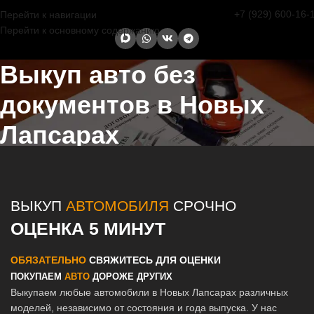
+7 (929) 600-16-
Перейти к навигации
Перейти к основному содержанию
Выкуп авто без
документов в Новых
Лапсарах
Главная страница
/
Новые Лапсары
/
Выкуп авто без документов в
Казани и Татарстане
ВЫКУП
АВТОМОБИЛЯ
СРОЧНО
ОЦЕНКА 5 МИНУТ
ОБЯЗАТЕЛЬНО
СВЯЖИТЕСЬ ДЛЯ ОЦЕНКИ
ПОКУПАЕМ
АВТО
ДОРОЖЕ ДРУГИХ
Выкупаем любые автомобили в Новых Лапсарах различных
моделей, независимо от состояния и года выпуска. У нас