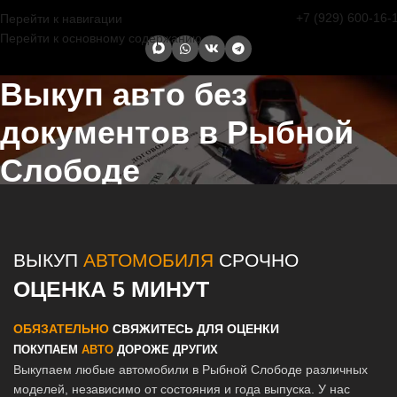
+7 (929) 600-16-
Перейти к навигации
Перейти к основному содержанию
Выкуп авто без
документов в Рыбной
Слободе
Главная страница
/
Рыбная Слобода
/
Выкуп авто без документов в
Казани и Татарстане
ВЫКУП
АВТОМОБИЛЯ
СРОЧНО
ОЦЕНКА 5 МИНУТ
ОБЯЗАТЕЛЬНО
СВЯЖИТЕСЬ ДЛЯ ОЦЕНКИ
ПОКУПАЕМ
АВТО
ДОРОЖЕ ДРУГИХ
Выкупаем любые автомобили в Рыбной Слободе различных
моделей, независимо от состояния и года выпуска. У нас