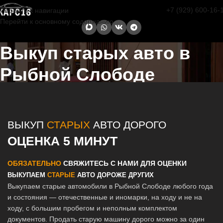
+7 (929) 600-16-
Перейти к навигации
Перейти к основному содержанию
Выкуп старых авто в
Рыбной Слободе
Главная страница
/
Рыбная Слобода
/
Выкуп старых авто в Казани
и Татарстане
ВЫКУП
СТАРЫХ
АВТО ДОРОГО
ОЦЕНКА 5 МИНУТ
ОБЯЗАТЕЛЬНО
СВЯЖИТЕСЬ С НАМИ ДЛЯ ОЦЕНКИ
ВЫКУПАЕМ
СТАРЫЕ
АВТО ДОРОЖЕ ДРУГИХ
Выкупаем старые автомобили в Рыбной Слободе любого года
и состояния — отечественные и иномарки, на ходу и не на
ходу, с большим пробегом и неполным комплектом
документов. Продать старую машину дорого можно за один