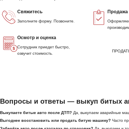
Свяжитесь
Продажа
Заполните форму. Позвоните.
Оформляем
производим
Осмотр и оценка
Сотрудник приедет быстро,
ПРОДАТ
озвучит стоимость.
Вопросы и ответы — выкуп битых а
Выкупаете битые авто после ДТП?
Да, выкупаем аварийные маш
Выгоднее восстановить или продать битую машину?
Часто пр
Заберёте авто после «тотала» по страховке?
Да, выкупаем и т