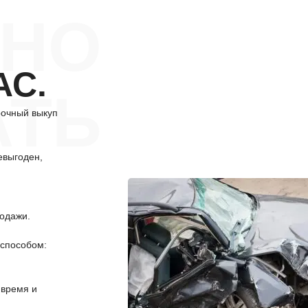
НО
АС.
АТЬ
рочный выкуп
евыгоден,
одажи.
способом:
 время и