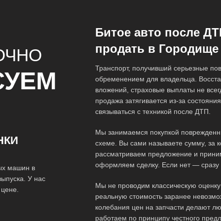
Битое авто после ДТ
продать в Городище
ОЧНО
Транспорт, получивший серьезные пов
СУЕМ
обременением для владельца. Восста
вложений, страховые выплаты не всег
продажа затягивается из-за состояния
связываться с техникой после ДТП.
Мы занимаемся покупкой поврежденны
НКИ
схеме. Вы сами называете сумму, за 
рассматриваем предложение и прини
оформляем сделку. Если нет — сразу 
ых машин в
ыпуска. У нас
Мы не проводим классическую оценку 
 цене.
реальную стоимость заранее невозмо
колебания цен на запчасти делают л
работаем по принципу честного пред