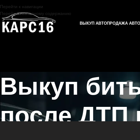
Перейти к навигации
Перейти к основному содержанию
ВЫКУП АВТО
ПРОДАЖА АВТ
Выкуп бит
после ДТП 
Главная страница
/
Городище
/
Выкуп битых автомобилей после ДТ