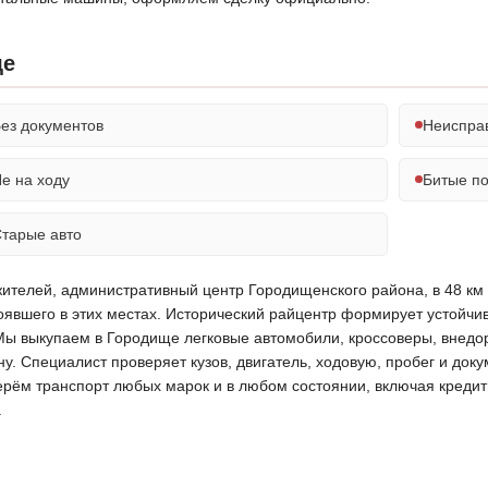
ще
ез документов
Неиспра
е на ходу
Битые п
тарые авто
жителей, административный центр Городищенского района, в 48 км 
тоявшего в этих местах. Исторический райцентр формирует устойчи
Мы выкупаем в Городище легковые автомобили, кроссоверы, внедор
 Специалист проверяет кузов, двигатель, ходовую, пробег и доку
ерём транспорт любых марок и в любом состоянии, включая кредитн
.